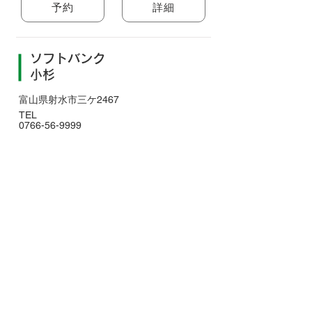
予約
詳細
ソフトバンク
小杉
富山県射水市三ケ2467
TEL
0766-56-9999
予約
詳細
ソフトバンク
呉羽
富山県富山市呉羽町7153-1
TEL
076-471-7811
予約
詳細