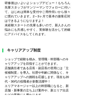
研修後はいよいよショップデビュー！もちろん
先輩スタッフがマンツーマンでフォローに付い
て、はじめは簡単な受付やご用件伺いから徐々
に慣れていきます。2～3ヶ月で基本の接客応対
はできるようになりますよ！
未経験スタートの先輩も多いので、新人さんの
悩みにも共感しやすく、実体験を活かして的確
にアドバイスをしてくれます。
キャリアアップ制度
ショップで経験を積み、管理職・幹部職へのキ
ャリアアップを目指すことができます。
店舗責任者である店長・副店長の登用には「立
候補制度」を導入。社歴や年齢に関係なく、キ
ャリアアップへの挑戦を応援します。現在も20
代・30代の役職者が多数活躍中！
エリアマネージャー以上の幹部職になると、新
店舗・新事業の立ち上げ案件や、新エリア出店
などの業務にも携わります。
地元で働きたい方も、キャリアアップを目指し