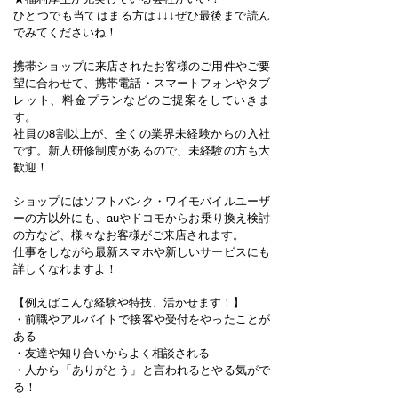
ひとつでも当てはまる方は↓↓↓ぜひ最後まで読ん
でみてくださいね！
携帯ショップに来店されたお客様のご用件やご要
望に合わせて、携帯電話・スマートフォンやタブ
レット、料金プランなどのご提案をしていきま
す。
社員の8割以上が、全くの業界未経験からの入社
です。新人研修制度があるので、未経験の方も大
歓迎！
ショップにはソフトバンク・ワイモバイルユーザ
ーの方以外にも、auやドコモからお乗り換え検討
の方など、様々なお客様がご来店されます。
仕事をしながら最新スマホや新しいサービスにも
詳しくなれますよ！
【例えばこんな経験や特技、活かせます！】
・前職やアルバイトで接客や受付をやったことが
ある
・友達や知り合いからよく相談される
・人から「ありがとう」と言われるとやる気がで
る！