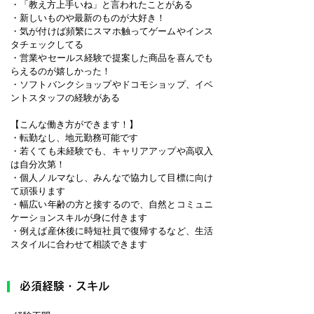
・「教え方上手いね」と言われたことがある
・新しいものや最新のものが大好き！
・気が付けば頻繁にスマホ触ってゲームやインス
タチェックしてる
・営業やセールス経験で提案した商品を喜んでも
らえるのが嬉しかった！
・ソフトバンクショップやドコモショップ、イベ
ントスタッフの経験がある
【こんな働き方ができます！】
・転勤なし、地元勤務可能です
・若くても未経験でも、キャリアアップや高収入
は自分次第！
・個人ノルマなし、みんなで協力して目標に向け
て頑張ります
・幅広い年齢の方と接するので、自然とコミュニ
ケーションスキルが身に付きます
・例えば産休後に時短社員で復帰するなど、生活
スタイルに合わせて相談できます
必須経験・スキル